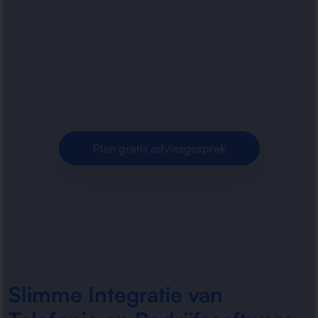
Radorfa ICT Group helpt bedrijven met het
koppelen van telefonie aan CRM-, ERP- en
andere bedrijfssystemen voor betere
bereikbaarheid, minder handmatig werk en.
Plan gratis adviesgesprek
Slimme Integratie van