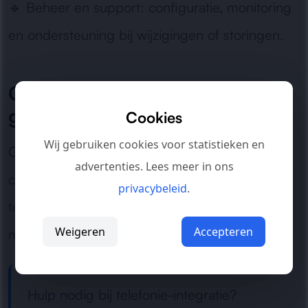
🔹
Beheer en support:
configuratie, monitoring
en ondersteuning bij wijzigingen of storingen.
Geschikt voor organisaties met
groeiambitie
Cookies
Wij gebruiken cookies voor statistieken en
Of het nu gaat om service, sales of interne
advertenties. Lees meer in ons
communicatie: een goed geïntegreerd
privacybeleid
.
telefoonsysteem zorgt voor meer snelheid,
Weigeren
Accepteren
minder fouten en betere klantbehandeling.
Hulp nodig bij telefonie-integratie?