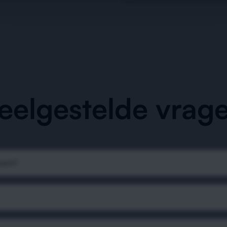
eelgestelde vrag
werk?