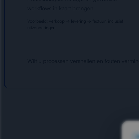
workflows in kaart brengen.
Voorbeeld: verkoop → levering → factuur, inclusief
uitzonderingen.
Wilt u processen versnellen en fouten vermi
O