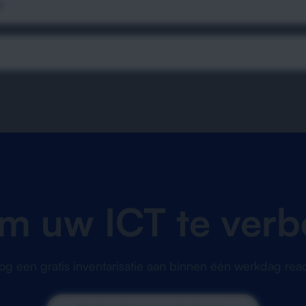
?
om uw ICT te verb
g een gratis inventarisatie aan binnen één werkdag reac