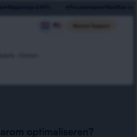
Rapportage & KPI’s
✔
Procesanalyse
✔
Workflow ontwerp
Remote Support
Radorfa
Contact
arom optimaliseren?