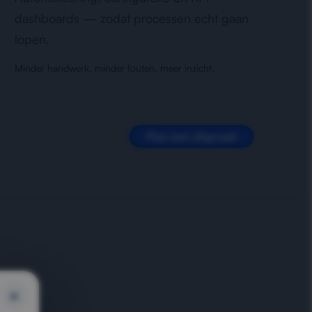
dashboards — zodat processen echt gaan
lopen.
Minder handwerk, minder fouten, meer inzicht.
Plan een afspraak
×