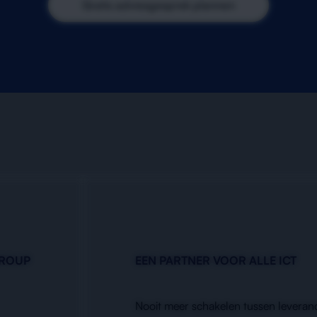
Gratis adviesgesprek plannen
GROUP
EEN PARTNER VOOR ALLE ICT
Nooit meer schakelen tussen leveranc