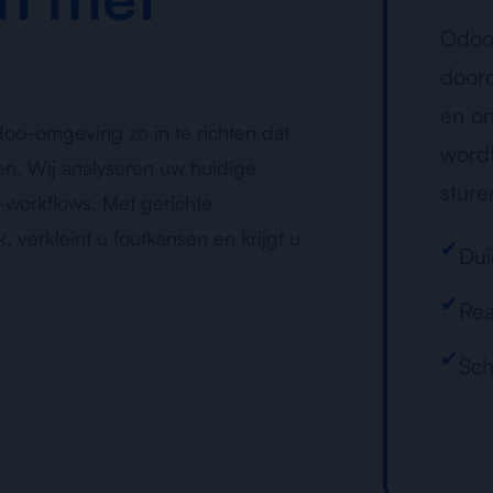
Odoo 
doord
en on
oo-omgeving zo in te richten dat
wordt
pen. Wij analyseren uw huidige
sture
-workflows. Met gerichte
 verkleint u foutkansen en krijgt u
✔
Dui
✔
Rea
✔
Sch