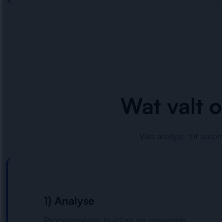
Wat valt 
Van analyse tot auto
1) Analyse
Procesanalyse: huidige en gewenste