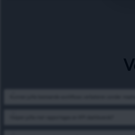
V
Kunnen jullie bestaande workflows verbeteren zonder maat
Helpen jullie met rapportages en KPI dashboards?