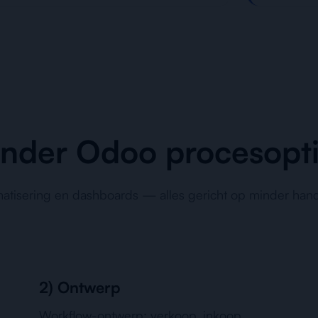
onder Odoo procesopti
matisering en dashboards — alles gericht op minder han
2) Ontwerp
Workflow-ontwerp: verkoop, inkoop,