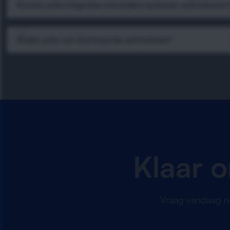
Kunnen jullie integraties met andere systemen optimaliseren
Bieden jullie ook doorlopende optimalisatie?
Klaar 
Vraag vandaag no