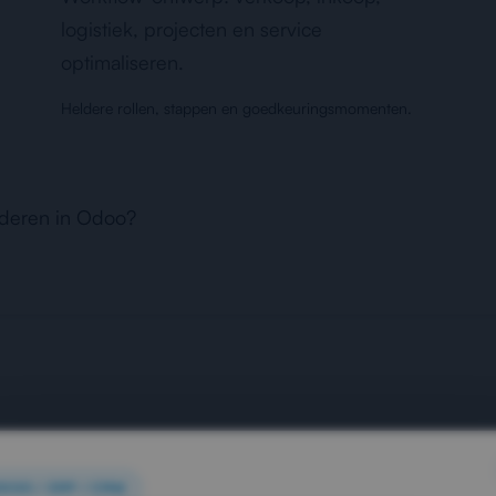
logistiek, projecten en service
optimaliseren.
Heldere rollen, stappen en goedkeuringsmomenten.
nderen in Odoo?
DOO / ERP / CRM