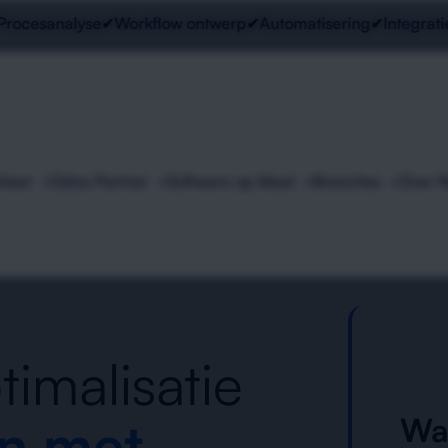
esanalyse
✔
Workflow ontwerp
✔
Automatisering
✔
Integraties
✔
eheer
Odoo Partner
Software op Maat
Branches
Over 
imalisatie
n met
Wa