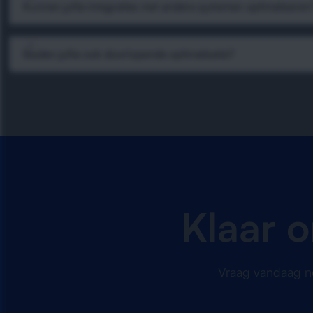
Kunnen jullie integraties met andere systemen optimaliseren
Bieden jullie ook doorlopende optimalisatie?
Klaar 
Vraag vandaag no