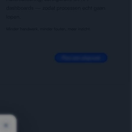
dashboards — zodat processen echt gaan
lopen.
Minder handwerk, minder fouten, meer inzicht.
Plan een afspraak
×