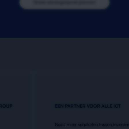
Gratis adviesgesprek plannen
GROUP
EEN PARTNER VOOR ALLE ICT
Nooit meer schakelen tussen leveranc