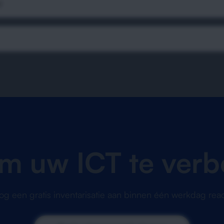
?
om uw ICT te verb
g een gratis inventarisatie aan binnen één werkdag reac