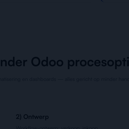
onder Odoo procesopti
matisering en dashboards — alles gericht op minder han
2) Ontwerp
Workflow-ontwerp: verkoop, inkoop,