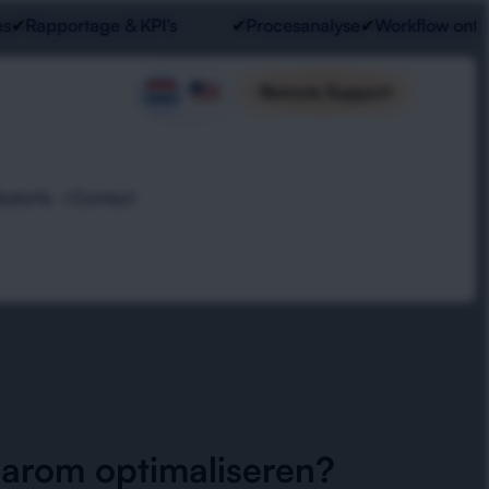
Rapportage & KPI’s
✔
Procesanalyse
✔
Workflow ontwer
Remote Support
Radorfa
Contact
arom optimaliseren?