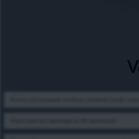
V
Kunnen jullie bestaande workflows verbeteren zonder maat
Helpen jullie met rapportages en KPI dashboards?