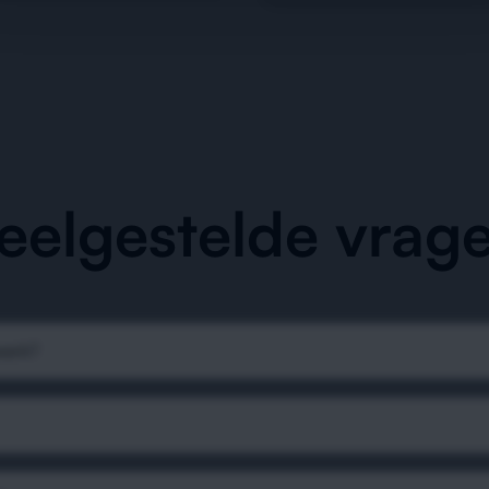
eelgestelde vrag
werk?