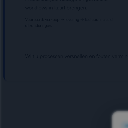
workflows in kaart brengen.
Voorbeeld: verkoop → levering → factuur, inclusief
uitzonderingen.
Wilt u processen versnellen en fouten vermi
O