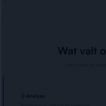
Wat valt 
Van analyse tot auto
1) Analyse
Procesanalyse: huidige en gewenste