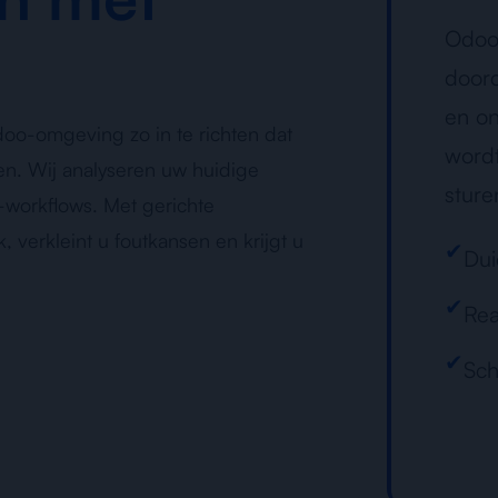
Odoo 
doord
en on
oo-omgeving zo in te richten dat
wordt
pen. Wij analyseren uw huidige
sture
-workflows. Met gerichte
 verkleint u foutkansen en krijgt u
✔
Dui
✔
Rea
✔
Sch