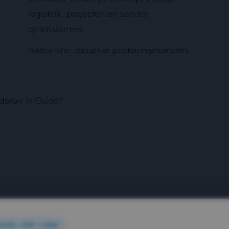
logistiek, projecten en service
optimaliseren.
Heldere rollen, stappen en goedkeuringsmomenten.
nderen in Odoo?
DOO / ERP / CRM