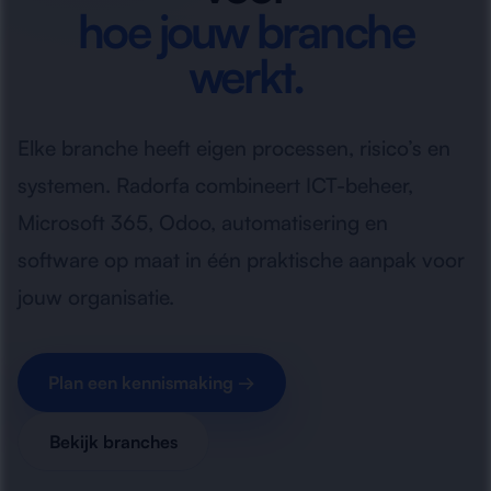
hoe jouw branche
werkt.
Elke branche heeft eigen processen, risico’s en
systemen. Radorfa combineert ICT-beheer,
Microsoft 365, Odoo, automatisering en
software op maat in één praktische aanpak voor
jouw organisatie.
Plan een kennismaking →
Bekijk branches