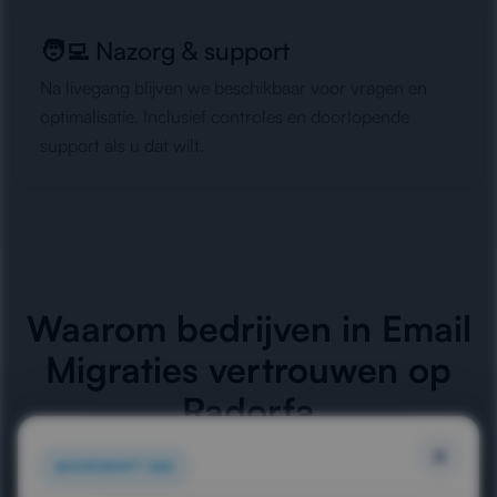
🧑‍💻 Nazorg & support
Na livegang blijven we beschikbaar voor vragen en
optimalisatie. Inclusief controles en doorlopende
support als u dat wilt.
Waarom bedrijven in Email
Migraties
vertrouwen op
Radorfa
×
MICROSOFT 365