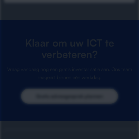
Klaar om uw ICT te
verbeteren?
Vraag vandaag nog een gratis inventarisatie aan. Ons team
reageert binnen één werkdag.
Gratis adviesgesprek plannen