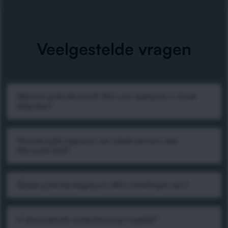
Veelgestelde vragen
Beheren jullie Microsoft 365 voor bedrijven in Email
Migraties?
Kunnen jullie migreren van lokale servers naar
Microsoft 365?
Bieden jullie beveiliging en MFA-instellingen aan?
Is doorlopende ondersteuning mogelijk?