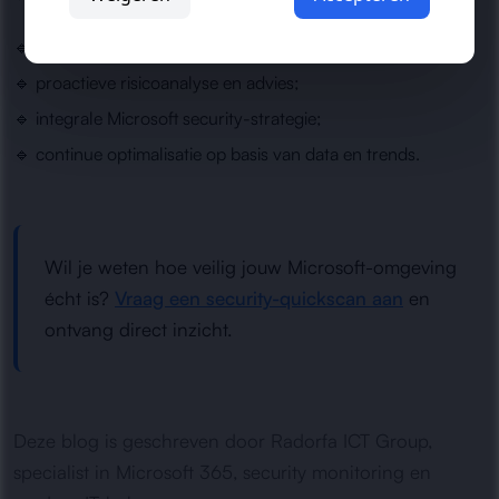
🔹 24/7 security monitoring, ook buiten kantooruren;
🔹 proactieve risicoanalyse en advies;
🔹 integrale Microsoft security-strategie;
🔹 continue optimalisatie op basis van data en trends.
Wil je weten hoe veilig jouw Microsoft-omgeving
écht is?
Vraag een security-quickscan aan
en
ontvang direct inzicht.
Deze blog is geschreven door Radorfa ICT Group,
specialist in Microsoft 365, security monitoring en