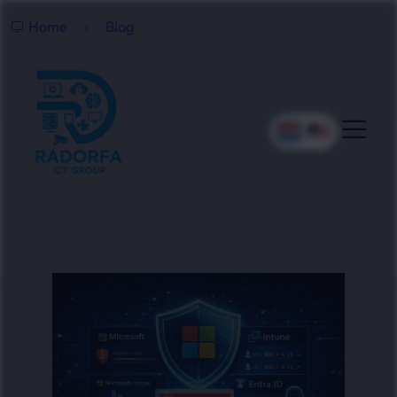
Home
Blog
Beveiliging volgens Microsoft: waarom moderne IT-security
verder moet gaan dan tools