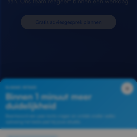
aan. Ons team reageert binnen één werkdag.
Gratis adviesgesprek plannen
×
SLIMME INTAKE
Binnen 1 minuut meer
duidelijkheid
Beantwoord een paar korte vragen en ontdek sneller welke
oplossing het beste past bij jouw situatie.