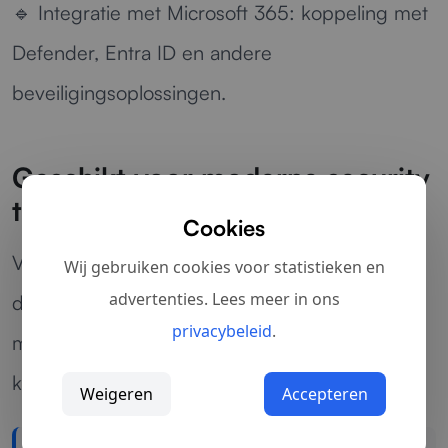
🔹
Integratie met Microsoft 365:
koppeling met
Defender, Entra ID en andere
beveiligingsoplossingen.
Geschikt voor moderne security
teams
Cookies
Voor organisaties die meer zicht willen op hun
Wij gebruiken cookies voor statistieken en
advertenties. Lees meer in ons
digitale veiligheid en sneller willen reageren op
privacybeleid
.
mogelijke incidenten, biedt Microsoft Sentinel
krachtige cloud-native beveiligingsmonitoring.
Weigeren
Accepteren