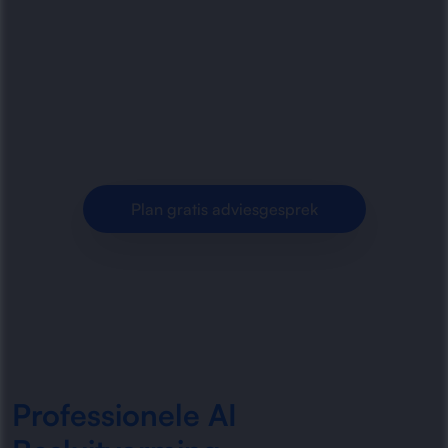
Radorfa ICT Group helpt organisaties met AI-
ondersteunde besluitvorming. Meer grip op
analyses, snellere keuzes en betrouwbare
inzichten voor betere.
Plan gratis adviesgesprek
Professionele AI