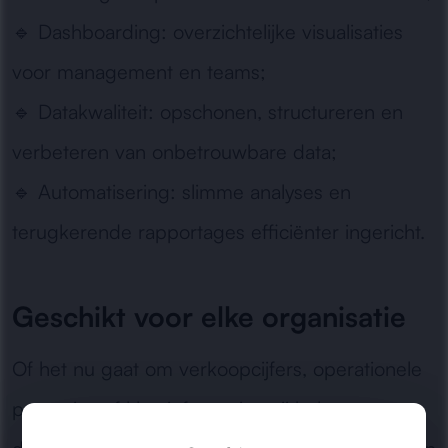
🔹
Dashboarding:
overzichtelijke visualisaties
voor management en teams;
🔹
Datakwaliteit:
opschonen, structureren en
verbeteren van onbetrouwbare data;
🔹
Automatisering:
slimme analyses en
terugkerende rapportages efficiënter ingericht.
Geschikt voor elke organisatie
Of het nu gaat om verkoopcijfers, operationele
prestaties of klantinformatie: wij helpen u om