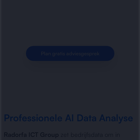
gedreven data-analyse, slimme rapportages en
bruikbare inzichten. Snel meer grip op cijfers,
trends en prestaties.
Plan gratis adviesgesprek
Professionele AI Data Analyse
Radorfa ICT Group
zet bedrijfsdata om in