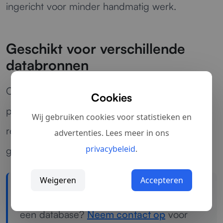
ingericht voor minder handmatig werk.
Geschikt voor verschillende
databronnen
Of het nu gaat om klantinformatie,
Cookies
productrecords, operationele lijsten of interne
Wij gebruiken cookies voor statistieken en
registraties: wij zorgen dat databases sneller
advertenties. Lees meer in ons
privacybeleid
.
gevuld en beter beheerd worden.
Weigeren
Accepteren
Hulp nodig bij het automatisch vullen van
een database?
Neem contact op
voor