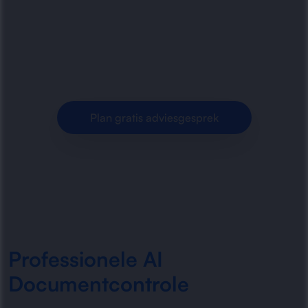
documentcontrole met slimme AI-oplossingen.
Snellere validatie, minder fouten en meer grip
op administratieve processen voor.
Plan gratis adviesgesprek
Professionele AI
Documentcontrole