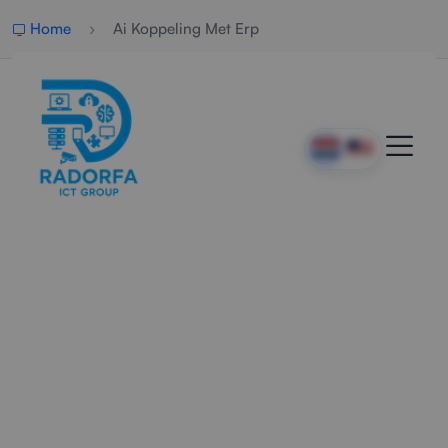
Home
Ai Koppeling Met Erp
Professionele AI Koppeling
Met ERP
Radorfa ICT Group realiseert slimme AI-