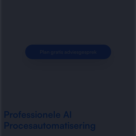
bedrijfsprocessen met slimme AI-oplossingen.
Efficiëntere workflows, minder handmatig werk
en meer grip op.
Plan gratis adviesgesprek
Professionele AI
Procesautomatisering