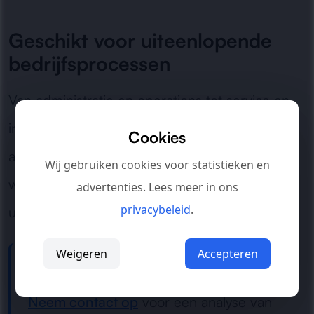
Geschikt voor uiteenlopende
bedrijfsprocessen
Van administratie en operations tot service en
interne backoffice: wij zorgen voor slimme
Cookies
automatisering die aansluit op uw dagelijkse
Wij gebruiken cookies voor statistieken en
werkzaamheden en schaalbaar meegroeit met
advertenties. Lees meer in ons
privacybeleid
.
uw organisatie.
Weigeren
Accepteren
Hulp nodig bij AI procesautomatisering?
Neem contact op
voor een analyse van