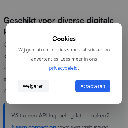
Geschikt voor diverse digitale
processen
Cookies
Of het nu gaat om orderverwerking,
Wij gebruiken cookies voor statistieken en
klantgegevens, voorraadbeheer of interne
advertenties. Lees meer in ons
workflows: wij zorgen voor een slimme en
privacybeleid
.
efficiënte koppeling die perfect aansluit op uw
Weigeren
Accepteren
proces.
Wilt u een API koppeling laten maken?
Neem contact op
voor een vrijblijvend