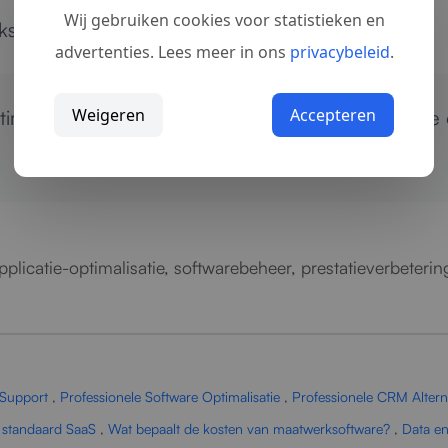
Wij gebruiken cookies voor statistieken en
uiksgemak en een betrouwbare werking.
advertenties. Lees meer in ons
privacybeleid
.
Weigeren
Accepteren
timalisatie?
Neem contact op
voor directe analyse
applicatie-optimalisatie, softwarebeheer, prestatieverbeteri
 Support
,
Professionele Software Optimalisatie
,
Professionele CRM Altern
 standaard SaaS
,
Wat bepaalt de kosten van maatwerksoftware?
,
Data en