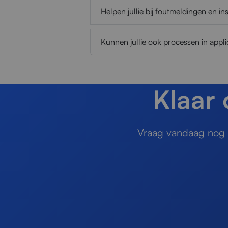
Helpen jullie bij foutmeldingen en inst
Kunnen jullie ook processen in appli
Klaar
Vraag vandaag nog e