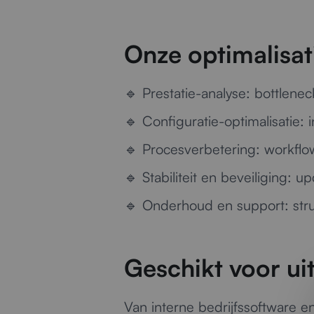
Onze optimalisat
🔹
Prestatie-analyse:
bottleneck
🔹
Configuratie-optimalisatie:
i
🔹
Procesverbetering:
workflow
🔹
Stabiliteit en beveiliging:
upd
🔹
Onderhoud en support:
stru
Geschikt voor u
Van interne bedrijfssoftware 