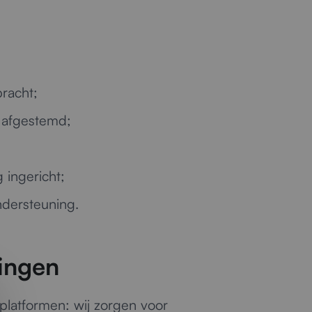
bracht;
l afgestemd;
 ingericht;
ndersteuning.
ingen
platformen: wij zorgen voor