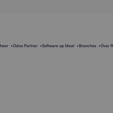
eheer
Odoo Partner
Software op Maat
Branches
Over 
onele Applicatie Opti
 zakelijke applicaties voor hogere prestaties, betere