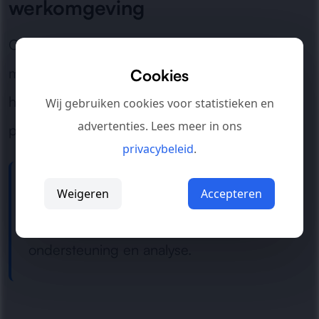
werkomgeving
Of het nu gaat om één kritische toepassing of
meerdere bedrijfsapplicaties: wij zorgen voor
Cookies
herstel, controle en een stabiele werking zodat
Wij gebruiken cookies voor statistieken en
advertenties. Lees meer in ons
processen zo snel mogelijk door kunnen gaan.
privacybeleid
.
Werkt uw applicatie niet meer naar
Weigeren
Accepteren
behoren?
Neem contact op
voor directe
ondersteuning en analyse.