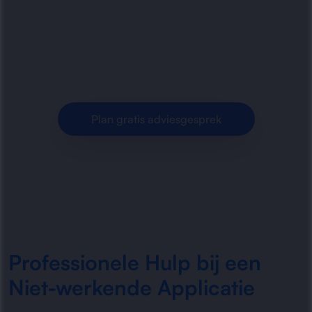
applicaties die niet starten, vastlopen of
foutmeldingen geven. Snel herstel, analyse en
structurele oplossingen voor.
Plan gratis adviesgesprek
Professionele Hulp bij een
Niet-werkende Applicatie