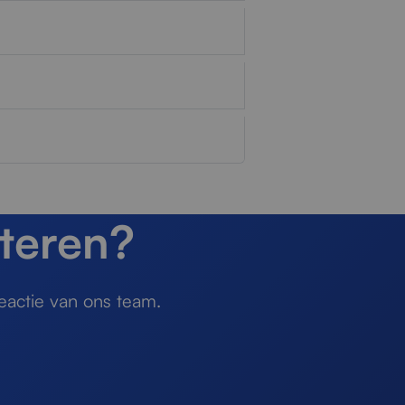
teren?
eactie van ons team.