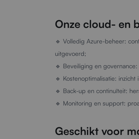
Onze cloud- en 
🔹
Volledig Azure-beheer:
conf
uitgevoerd;
🔹
Beveiliging en governance:
🔹
Kostenoptimalisatie:
inzicht
🔹
Back-up en continuïteit:
her
🔹
Monitoring en support:
proa
Geschikt voor m