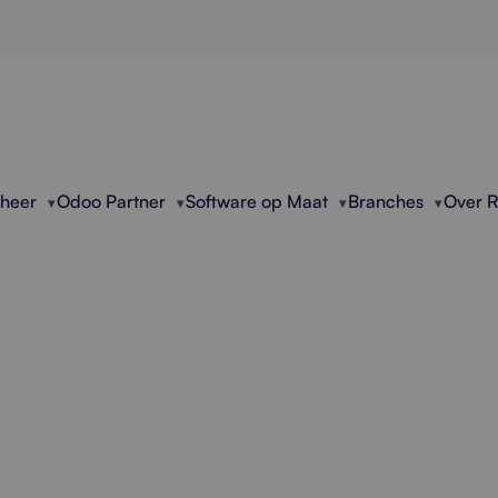
eheer
Odoo Partner
Software op Maat
Branches
Over 
fessioneel Azure Be
 en optimaliseert Microsoft Azure-omgevingen voo