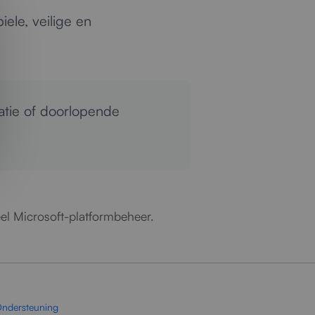
ele, veilige en
atie of doorlopende
eel Microsoft-platformbeheer.
Ondersteuning