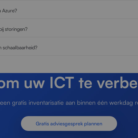
in Azure?
ij storingen?
en schaalbaarheid?
 om uw ICT te verbe
en gratis inventarisatie aan binnen één werkdag r
Gratis adviesgesprek plannen