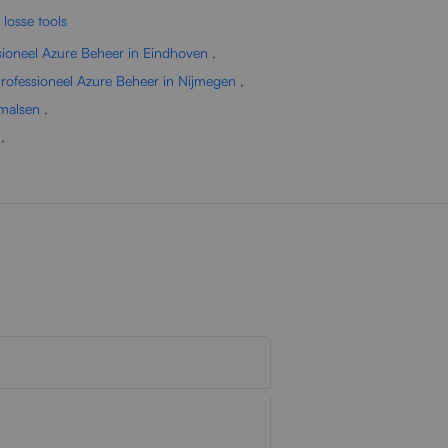
 losse tools
sioneel Azure Beheer in Eindhoven
,
rofessioneel Azure Beheer in Nijmegen
,
rmalsen
,
,