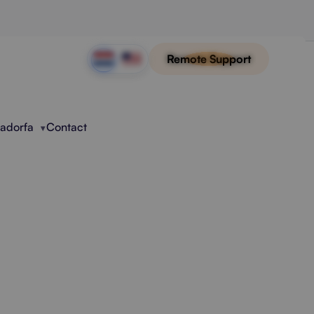
Remote Support
Radorfa
Contact
heer
r meer grip, veiligheid en