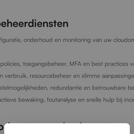
beheerdiensten
iguratie, onderhoud en monitoring van uw cloudo
policies, toegangsbeheer, MFA en best practices voo
 in verbruik, resourcebeheer en slimme aanpassinge
stelmogelijkheden, redundantie en betrouwbare be
ctieve bewaking, foutanalyse en snelle hulp bij inc
oderne organisaties