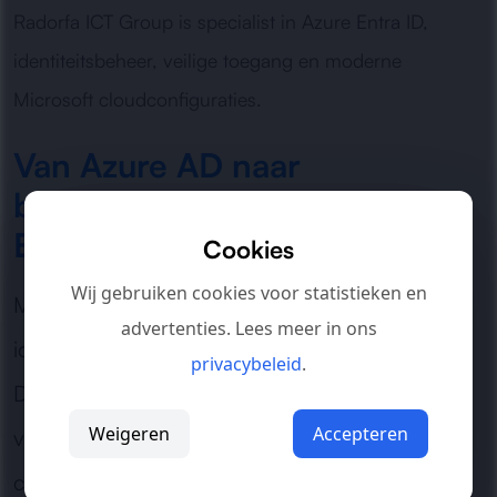
Radorfa ICT Group is specialist in Azure Entra ID,
identiteitsbeheer, veilige toegang en moderne
Microsoft cloudconfiguraties.
Van Azure AD naar
beheersbare identiteiten in
Entra ID
Cookies
Wij gebruiken cookies voor statistieken en
Microsoft Entra ID is de huidige naam voor de
advertenties. Lees meer in ons
identiteitsdienst die eerder Azure Active
privacybeleid
.
Directory werd genoemd. Goed beheer gaat
Weigeren
Accepteren
verder dan gebruikers aanmaken: we
controleren groepslidmaatschappen,