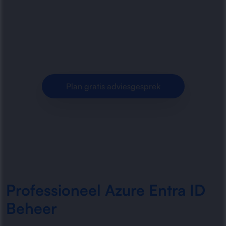
efficiënt in voor organisaties. Van
identiteitsbeheer tot toegangscontrole en
moderne authenticatie.
Plan gratis adviesgesprek
Professioneel Azure Entra ID
Beheer