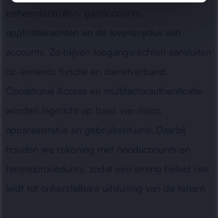
beheerdersrollen, gastaccounts,
applicatierechten en de levenscyclus van
accounts. Zo blijven toegangsrechten aansluiten
op iemands functie en dienstverband.
Conditional Access en multifactorauthenticatie
worden ingericht op basis van risico,
apparaatstatus en gebruikssituatie. Daarbij
houden we rekening met noodaccounts en
herstelprocedures, zodat een streng beleid niet
leidt tot onherstelbare uitsluiting van de tenant.