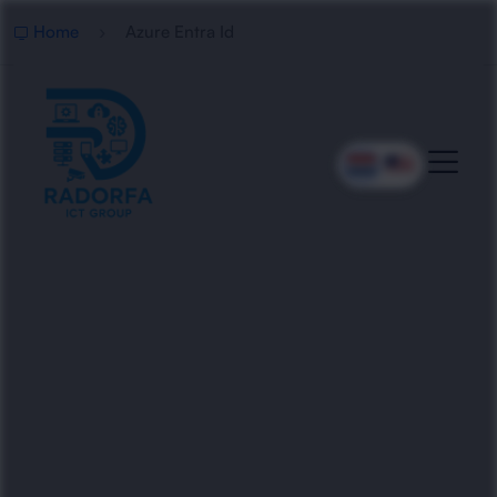
Home
Azure Entra Id
Professioneel Azure Entra
ID Beheer
Radorfa ICT Group richt Azure Entra ID veilig en