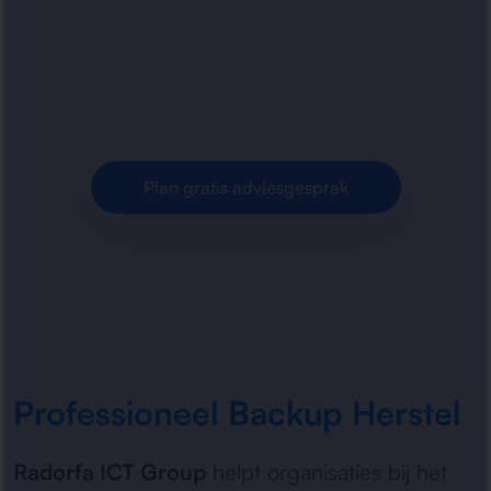
data snel en veilig. Betrouwbare recovery,
diagnose en herstel van bedrijfsbestanden na
fouten, storingen of.
Plan gratis adviesgesprek
Professioneel Backup Herstel
Radorfa ICT Group
helpt organisaties bij het