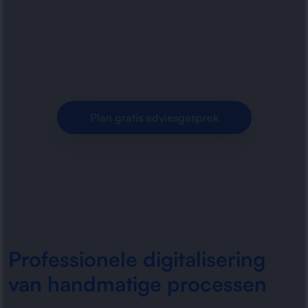
digitaliseren en automatiseren van handmatige
werkprocessen. Minder fouten, meer overzicht
en sneller werken met.
Plan gratis adviesgesprek
Professionele digitalisering
van handmatige processen