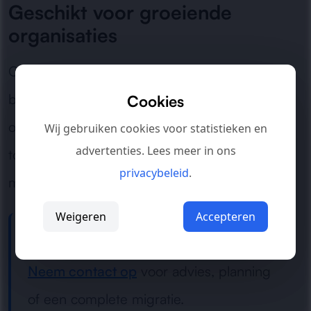
Geschikt voor groeiende
organisaties
Of u nu te maken heeft met trage systemen,
beperkte mogelijkheden of hoge
Cookies
onderhoudskosten: wij zorgen voor een
Wij gebruiken cookies voor statistieken en
advertenties. Lees meer in ons
toekomstvaste softwareomgeving die
privacybeleid
.
meegroeit met uw bedrijf.
Weigeren
Accepteren
Toe aan een nieuwe softwareoplossing?
Neem contact op
voor advies, planning
of een complete migratie.