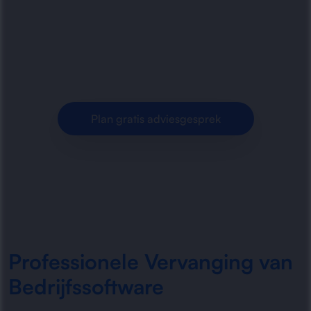
migreren en moderniseren van verouderde
bedrijfssoftware. Veilige overstap, minder fouten
en meer grip op processen.
Plan gratis adviesgesprek
Professionele Vervanging van
Bedrijfssoftware