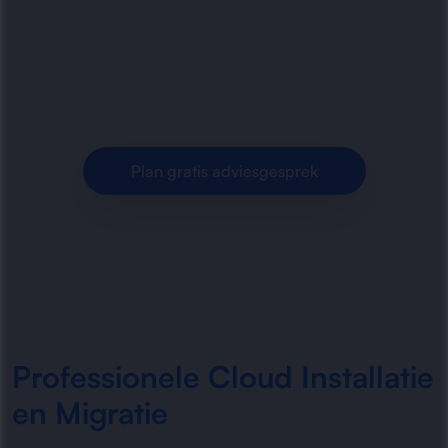
cloud-installatie, migratie en inrichting. Wij
zorgen voor een soepele overstap, optimale
prestaties en beheer op maat.
Plan gratis adviesgesprek
Professionele Cloud Installatie
en Migratie