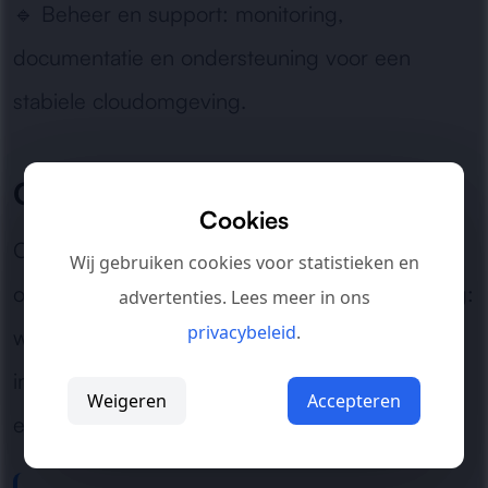
🔹
Beheer en support:
monitoring,
documentatie en ondersteuning voor een
stabiele cloudomgeving.
Geschikt voor elke organisatie
Cookies
Of het nu gaat om een nieuwe cloudomgeving
Wij gebruiken cookies voor statistieken en
of een overstap vanaf een bestaande oplossing:
advertenties. Lees meer in ons
privacybeleid
.
wij zorgen voor een gestructureerde
implementatie die past bij uw team, processen
Weigeren
Accepteren
en beveiligingseisen.