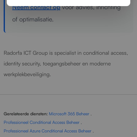
Neem contact op
voor advies, inrichting
of optimalisatie.
Radorfa ICT Group is specialist in conditional access,
identity security, toegangsbeheer en moderne
werkplekbeveiliging.
Gerelateerde diensten:
Microsoft 365 Beheer
,
Professioneel Conditional Access Beheer
,
Professioneel Azure Conditional Access Beheer
,