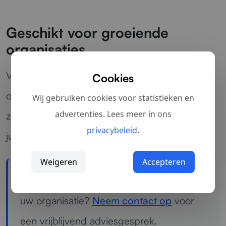
Geschikt voor groeiende
organisaties
Voor teams die meer overzicht, betere
Cookies
opvolging en een flexibele digitale werkwijze
Wij gebruiken cookies voor statistieken en
advertenties. Lees meer in ons
zoeken, biedt een CRM alternatief vaak de
privacybeleid
.
juiste balans tussen eenvoud en functionaliteit.
Weigeren
Accepteren
Wilt u weten welk CRM alternatief past bij
uw organisatie?
Neem contact op
voor
een vrijblijvend adviesgesprek.