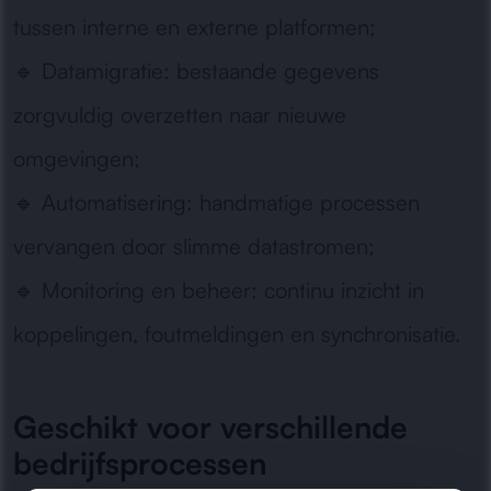
tussen interne en externe platformen;
🔹
Datamigratie:
bestaande gegevens
zorgvuldig overzetten naar nieuwe
omgevingen;
🔹
Automatisering:
handmatige processen
vervangen door slimme datastromen;
🔹
Monitoring en beheer:
continu inzicht in
koppelingen, foutmeldingen en synchronisatie.
Geschikt voor verschillende
bedrijfsprocessen