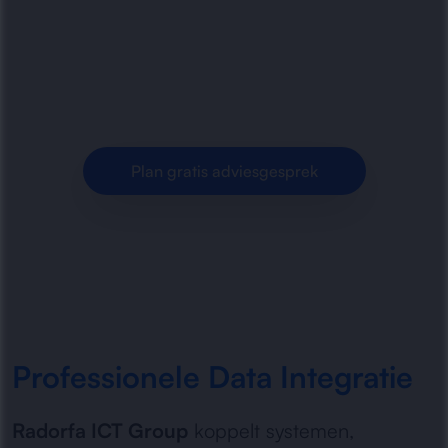
integraties en systeemkoppelingen voor
bedrijven. Efficiënte workflows, betrouwbare
synchronisatie en minder.
Plan gratis adviesgesprek
Professionele Data Integratie
Radorfa ICT Group
koppelt systemen,