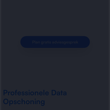
opschonen, actualiseren en structureren van
verouderde bedrijfsdata. Betrouwbare
informatie, minder fouten en beter.
Plan gratis adviesgesprek
Professionele Data
Opschoning