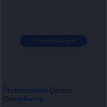
compliance, veilige configuratie en centraal
beheer van laptops, smartphones en tablets
voor een gecontroleerde.
Plan gratis adviesgesprek
Professionele Device
Compliance