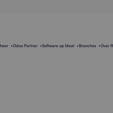
eheer
Odoo Partner
Software op Maat
Branches
Over 
sionele Documentver
steunt bedrijven met handmatige documentverwerk