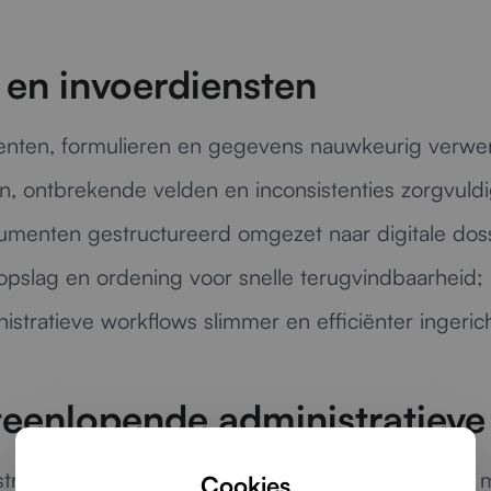
en invoerdiensten
ten, formulieren en gegevens nauwkeurig verwer
n, ontbrekende velden en inconsistenties zorgvul
menten gestructureerd omgezet naar digitale doss
 opslag en ordening voor snelle terugvindbaarheid;
istratieve workflows slimmer en efficiënter ingerich
teenlopende administratiev
t structurele ondersteuning: wij helpen organisatie
Cookies