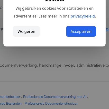
istente administratieve kwaliteit.
Wij gebruiken cookies voor statistieken en
advertenties. Lees meer in ons
privacybeleid
.
handmatige documentverwerking?
Neem contact op
Weigeren
Accepteren
 documentverwerking, handmatige invoer, administratieve c
umentenbeheer
,
Professionele Documentverwerking met AI
,
eide Bestanden
,
Professionele Documentenstructuur