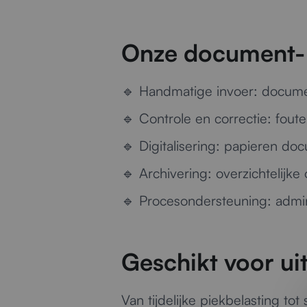
Onze document- 
🔹
Handmatige invoer:
documen
🔹
Controle en correctie:
foute
🔹
Digitalisering:
papieren docu
🔹
Archivering:
overzichtelijke
🔹
Procesondersteuning:
admin
Geschikt voor ui
Van tijdelijke piekbelasting to