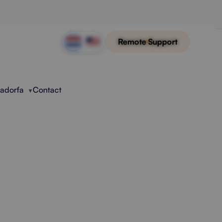
Remote Support
Radorfa
Contact
werking
ing, invoer en controle.