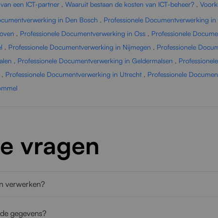
 van een ICT-partner
,
Waaruit bestaan de kosten van ICT-beheer?
,
Voork
ocumentverwerking in Den Bosch
,
Professionele Documentverwerking in 
hoven
,
Professionele Documentverwerking in Oss
,
Professionele Docume
l
,
Professionele Documentverwerking in Nijmegen
,
Professionele Docu
alen
,
Professionele Documentverwerking in Geldermalsen
,
Professionel
,
Professionele Documentverwerking in Utrecht
,
Professionele Documen
bommel
de vragen
en verwerken?
erde gegevens?