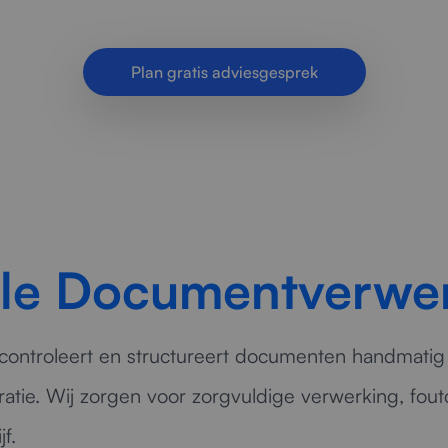
Nauwkeurig, gestructureerd en veilig voor optimale
Plan gratis adviesgesprek
ele Documentverwe
controleert en structureert documenten handmatig v
atie. Wij zorgen voor zorgvuldige verwerking, foutc
f.