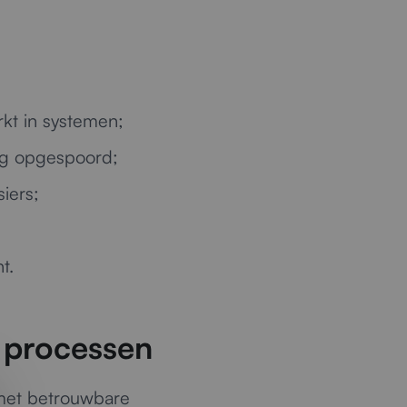
kt in systemen;
dig opgespoord;
iers;
t.
e processen
s met betrouwbare