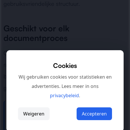
gebruiksvriendelijke structuur.
Geschikt voor elk
documentproces
Of het nu gaat om facturen, contracten,
rapporten of interne dossiers: wij zorgen dat
Cookies
belangrijke informatie weer snel vindbaar en
Wij gebruiken cookies voor statistieken en
advertenties. Lees meer in ons
goed beheersbaar wordt.
privacybeleid
.
Problemen met documenten die niet
Weigeren
Accepteren
terug te vinden zijn?
Neem contact op