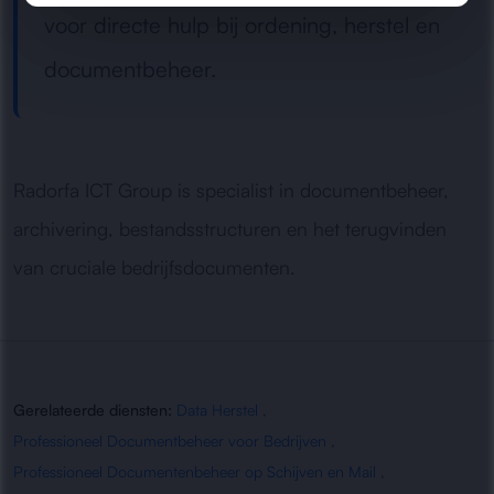
voor directe hulp bij ordening, herstel en
documentbeheer.
Radorfa ICT Group is specialist in documentbeheer,
archivering, bestandsstructuren en het terugvinden
van cruciale bedrijfsdocumenten.
Gerelateerde diensten:
Data Herstel
,
Professioneel Documentbeheer voor Bedrijven
,
Professioneel Documentenbeheer op Schijven en Mail
,