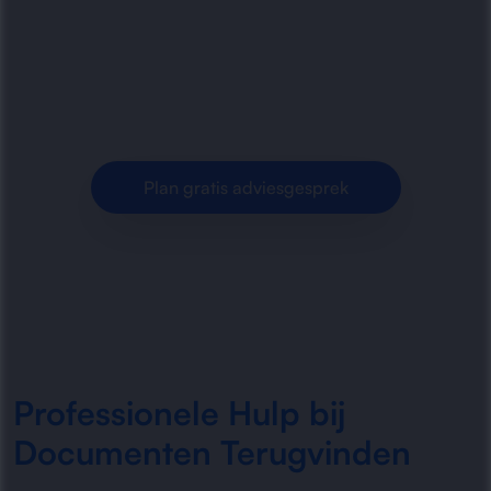
opsporen, ordenen en herstellen van
zoekgeraakte documenten. Sneller terugvinden,
beter archiveren en minder.
Plan gratis adviesgesprek
Professionele Hulp bij
Documenten Terugvinden