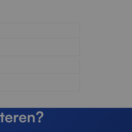
teren?