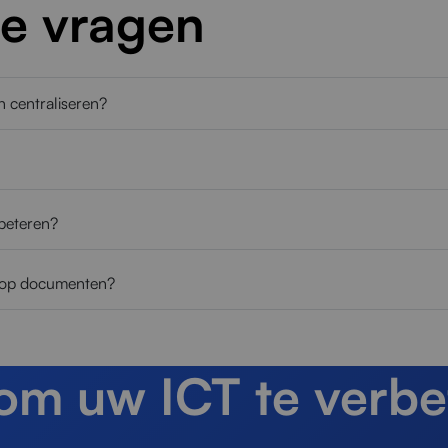
de vragen
 centraliseren?
beteren?
n op documenten?
 om uw ICT te verbe