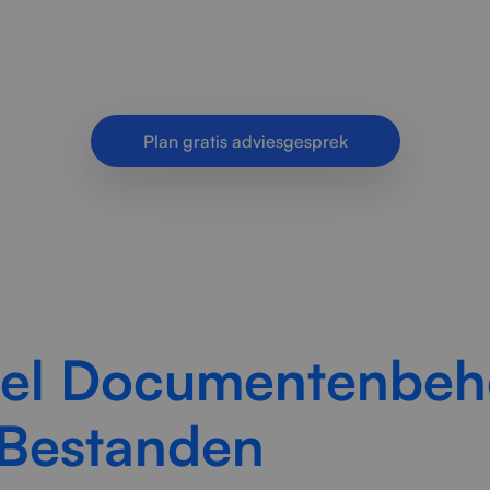
t bedrijven met verspreide documenten, onduideli
erde bestandsopslag. Meer overzicht, betere same
Plan gratis adviesgesprek
eel Documentenbehe
 Bestanden