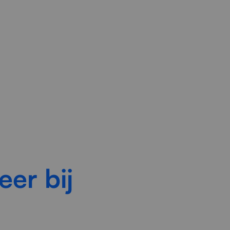
jke mappenstructuren en
nwerking.
er bij