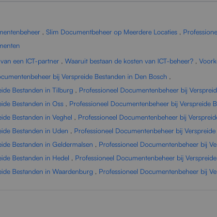
umentenbeheer
,
Slim Documentbeheer op Meerdere Locaties
,
Profession
umenten
 van een ICT-partner
,
Waaruit bestaan de kosten van ICT-beheer?
,
Voork
ocumentenbeheer bij Verspreide Bestanden in Den Bosch
,
ide Bestanden in Tilburg
,
Professioneel Documentenbeheer bij Versprei
eide Bestanden in Oss
,
Professioneel Documentenbeheer bij Verspreide B
eide Bestanden in Veghel
,
Professioneel Documentenbeheer bij Verspreid
eide Bestanden in Uden
,
Professioneel Documentenbeheer bij Verspreide
eide Bestanden in Geldermalsen
,
Professioneel Documentenbeheer bij Ver
eide Bestanden in Hedel
,
Professioneel Documentenbeheer bij Verspreide
reide Bestanden in Waardenburg
,
Professioneel Documentenbeheer bij Ve