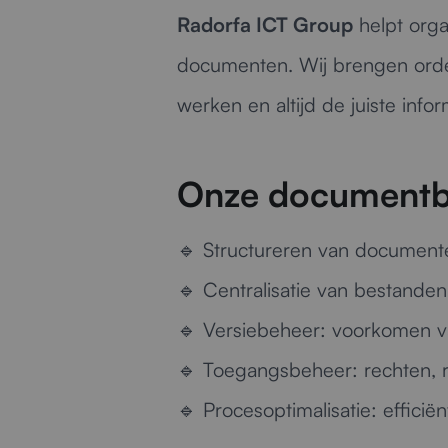
Radorfa ICT Group
helpt orga
documenten. Wij brengen orde 
werken en altijd de juiste info
Onze documentb
🔹
Structureren van document
🔹
Centralisatie van bestanden
🔹
Versiebeheer:
voorkomen va
🔹
Toegangsbeheer:
rechten, r
🔹
Procesoptimalisatie:
efficië