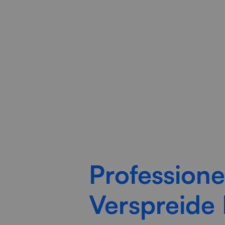
Radorfa ICT Group help
versnipp
Profession
Verspreide