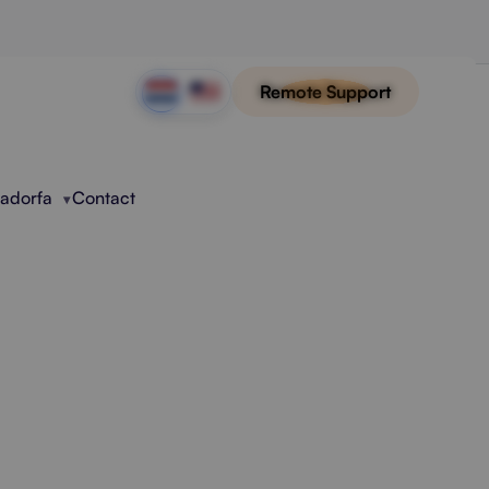
Remote Support
Radorfa
Contact
heer Bij
n