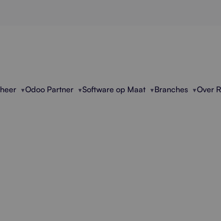
eheer
Odoo Partner
Software op Maat
Branches
Over 
ioneel Documentenbe
Verspreide Bestande