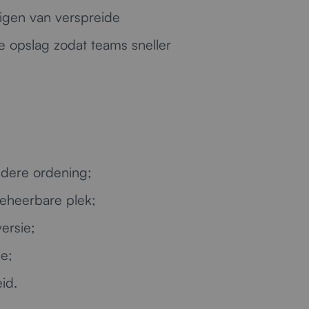
iligen van verspreide
 opslag zodat teams sneller
ldere ordening;
heerbare plek;
ersie;
ie;
id.