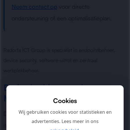
Neem contact op
voor directe
ondersteuning of een optimalisatieplan.
Radorfa ICT Group is specialist in endpointbeheer,
device security, software-uitrol en centraal
werkplekbeheer.
Endpoint Manager heet nu
Microsoft Intune
Cookies
Wij gebruiken cookies voor statistieken en
De naam Microsoft Endpoint Manager wordt
advertenties. Lees meer in ons
nog veel gebruikt, maar de betreffende