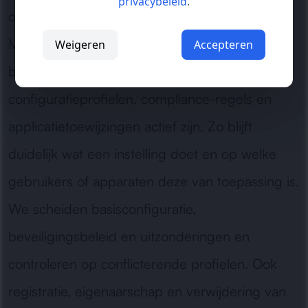
privacybeleid
.
cloudfuncties vallen tegenwoordig onder
Microsoft Intune. Voor bestaande omgevingen
Weigeren
Accepteren
beoordelen we welke apparaatgroepen,
configuratieprofielen, compliance-regels en
applicatietoewijzingen actief zijn. Zo blijft
duidelijk wat een instelling doet en op welke
gebruikers of apparaten deze van toepassing is.
We scheiden basisconfiguratie,
beveiligingsbeleid en uitzonderingen en
controleren op conflicterende profielen. Ook
registratie, eigenaarschap en verwijdering van