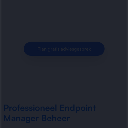
Endpoint Manager-omgevingen voor veilige,
efficiënte en centraal aangestuurde
werkplekken binnen organisaties.
Plan gratis adviesgesprek
Professioneel Endpoint
Manager Beheer