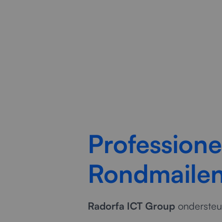
Betr
Professione
Rondmaile
Radorfa ICT Group
ondersteun