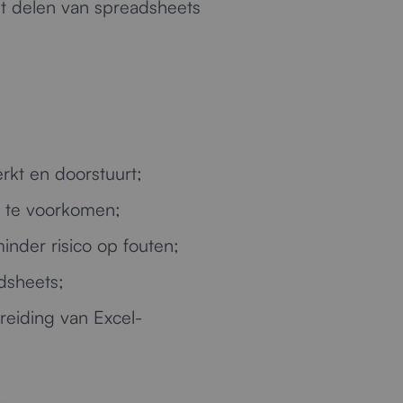
et delen van spreadsheets
rkt en doorstuurt;
e te voorkomen;
nder risico op fouten;
dsheets;
reiding van Excel-