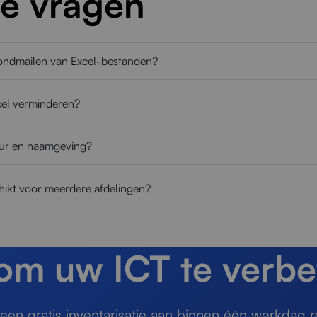
de vragen
 rondmailen van Excel-bestanden?
cel verminderen?
tuur en naamgeving?
hikt voor meerdere afdelingen?
 om uw ICT te verbe
en gratis inventarisatie aan binnen één werkdag r