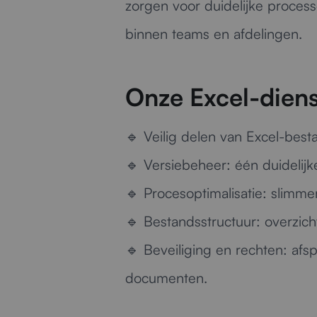
zorgen voor duidelijke proces
binnen teams en afdelingen.
Onze Excel-dien
🔹
Veilig delen van Excel-best
🔹
Versiebeheer:
één duidelijk
🔹
Procesoptimalisatie:
slimmer
🔹
Bestandsstructuur:
overzich
🔹
Beveiliging en rechten:
afsp
documenten.