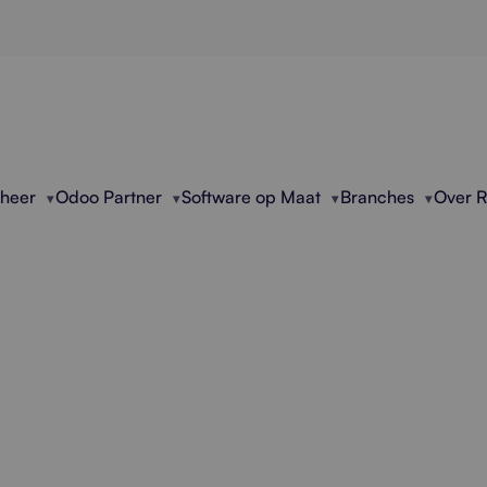
eheer
Odoo Partner
Software op Maat
Branches
Over 
eel Excel Bestanden
bedrijven met het veilig rondmailen, delen en beh