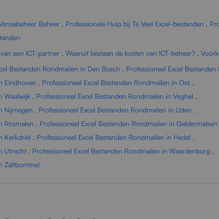
 Versiebeheer Beheer
,
Professionele Hulp bij Te Veel Excel-bestanden
,
Pro
standen
 van een ICT-partner
,
Waaruit bestaan de kosten van ICT-beheer?
,
Voork
xcel Bestanden Rondmailen in Den Bosch
,
Professioneel Excel Bestanden 
in Eindhoven
,
Professioneel Excel Bestanden Rondmailen in Oss
,
n Waalwijk
,
Professioneel Excel Bestanden Rondmailen in Veghel
,
in Nijmegen
,
Professioneel Excel Bestanden Rondmailen in Uden
,
in Rosmalen
,
Professioneel Excel Bestanden Rondmailen in Geldermalsen
 Kerkdriel
,
Professioneel Excel Bestanden Rondmailen in Hedel
,
n Utrecht
,
Professioneel Excel Bestanden Rondmailen in Waardenburg
,
in Zaltbommel