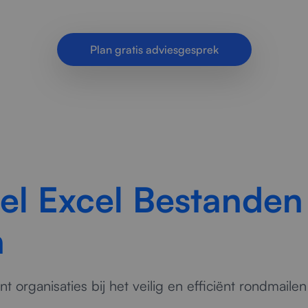
ouwbare processen, minder fouten en meer control
Plan gratis adviesgesprek
el Excel Bestanden
n
t organisaties bij het veilig en efficiënt rondmaile