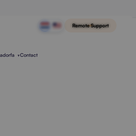
Remote Support
Radorfa
Contact
 Rondmailen
eren van Excel-bestanden.