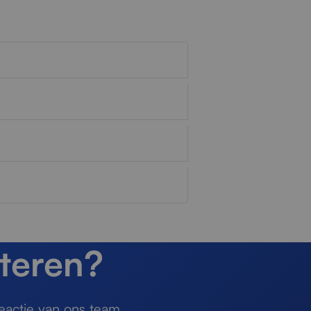
teren?
eactie van ons team.