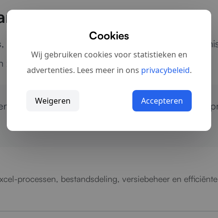
ams die met Excel werken
Cookies
 planningen, lijsten of controles: wij helpen organ
Wij gebruiken cookies voor statistieken en
 zonder onduidelijkheid of dataverlies.
advertenties. Lees meer in ons
privacybeleid
.
Weigeren
Accepteren
len van Excel-bestanden?
Neem contact op
voor pr
 Excel-processen, bestandsdeling, versiebeheer en efficië