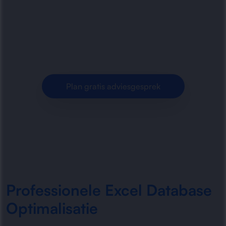
Excel als database wordt gebruikt. Wij
verbeteren structuur, betrouwbaarheid,
prestaties en gebruiksgemak van.
Plan gratis adviesgesprek
Professionele Excel Database
Optimalisatie