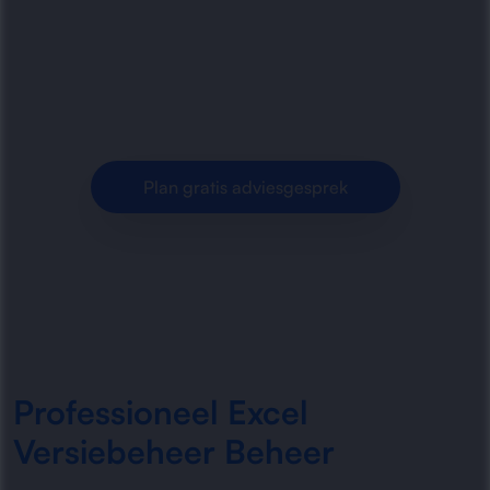
Excel-versiebeheer, versiecontrole en duidelijke
werkwijzen voor foutloos samenwerken in
spreadsheets.
Plan gratis adviesgesprek
Professioneel Excel
Versiebeheer Beheer