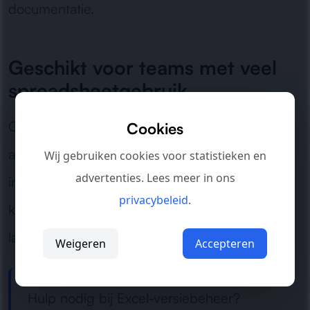
documentatie.
Geschikt voor teams met veel
spreadsheetgebruik
Of het nu gaat om rapportages, planningen,
Cookies
analyses of administratie: wij brengen structuur
Wij gebruiken cookies voor statistieken en
advertenties. Lees meer in ons
in Excel zodat medewerkers met vertrouwen
privacybeleid
.
kunnen werken zonder verwarring over de
laatste versie.
Weigeren
Accepteren
Hulp nodig bij Excel-versiebeheer?