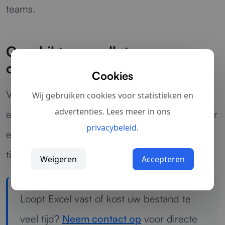
teams.
Geschikt voor elk type
organisatie
Cookies
Van administratie en finance tot projectbeheer
Wij gebruiken cookies voor statistieken en
advertenties. Lees meer in ons
en operations: wij zorgen ervoor dat Excel weer
privacybeleid
.
een hulpmiddel wordt in plaats van een
tijdvreter.
Weigeren
Accepteren
Loopt Excel vast of kost uw bestand te
veel tijd?
Neem contact op
voor directe