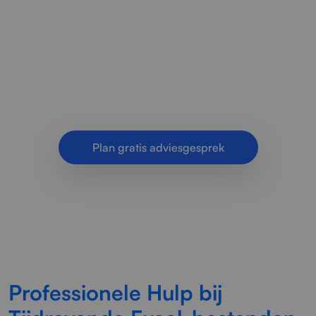
Radorfa ICT Group helpt bedrijven met trage,
foutgevoelige en tijdrovende Excel-bestanden.
Wij verbeteren processen, formules en
werkboeken voor meer snelheid.
Plan gratis adviesgesprek
Professionele Hulp bij