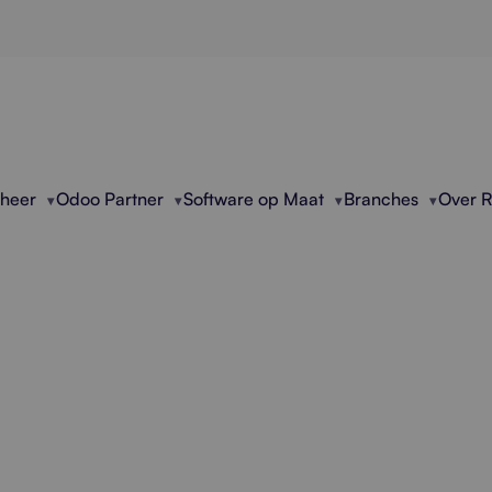
eheer
Odoo Partner
Software op Maat
Branches
Over 
xcel Limites Heeft 
rijven die vastlopen in Excel met foutgevoelige b