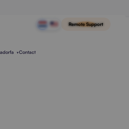
Remote Support
Radorfa
Contact
Bij Groei
estanden, trage processen en