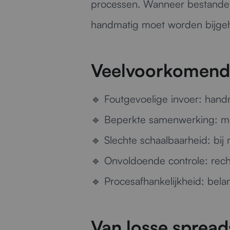
processen. Wanneer bestanden
handmatig moet worden bijgeho
Veelvoorkomend
🔹
Foutgevoelige invoer:
handm
🔹
Beperkte samenwerking:
me
🔹
Slechte schaalbaarheid:
bij 
🔹
Onvoldoende controle:
recht
🔹
Procesafhankelijkheid:
belan
Van losse spread