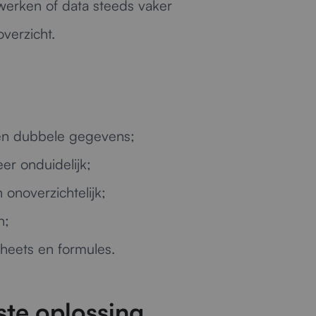
erken of data steeds vaker
verzicht.
en dubbele gegevens;
r onduidelijk;
onoverzichtelijk;
n;
sheets en formules.
ste oplossing