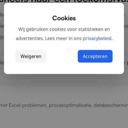
satie Excel gebruikt en waar de knelpunten zitten.
Cookies
ie centraler, veiliger en efficiënter beheerd kan w
Wij gebruiken cookies voor statistieken en
ëntie.
advertenties. Lees meer in ons
privacybeleid
.
Weigeren
Accepteren
die niet meer voldoen?
Neem contact op
voor een p
 met Excel-problemen, procesoptimalisatie, databeschermi