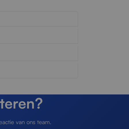
teren?
eactie van ons team.