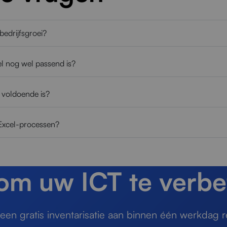
bedrijfsgroei?
el nog wel passend is?
r voldoende is?
 Excel-processen?
 om uw ICT te verbe
en gratis inventarisatie aan binnen één werkdag r