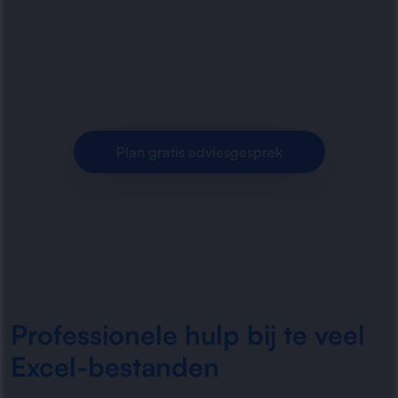
centraliseren, opschonen en structureren van te
veel Excel-bestanden voor meer overzicht,
minder fouten en.
Plan gratis adviesgesprek
Professionele hulp bij te veel
Excel-bestanden