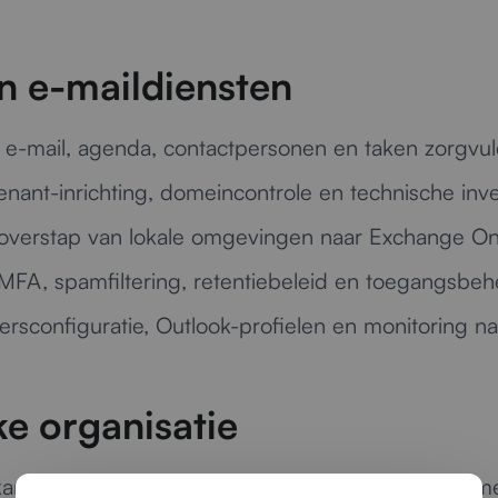
n e-maildiensten
e-mail, agenda, contactpersonen en taken zorgvul
enant-inrichting, domeincontrole en technische inve
overstap van lokale omgevingen naar Exchange Onl
MFA, spamfiltering, retentiebeleid en toegangsbehe
rsconfiguratie, Outlook-profielen en monitoring na
ke organisatie
kantooromgeving of een grotere organisatie met m