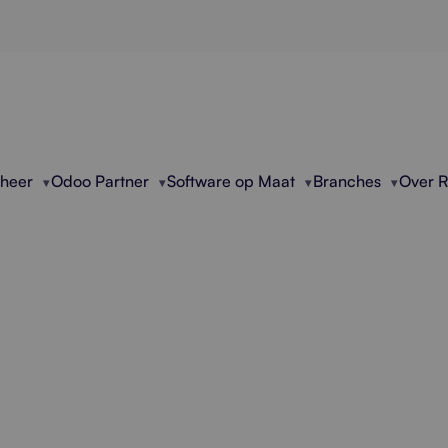
eheer
Odoo Partner
Software op Maat
Branches
Over 
nele Exchange Onlin
 veilige Exchange Online migraties voor bedrijven