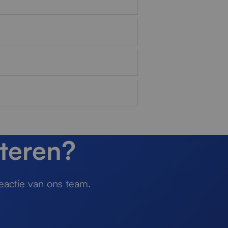
teren?
eactie van ons team.