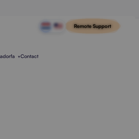
Remote Support
Radorfa
Contact
e Migratie
. Snel, zorgvuldig en zonder