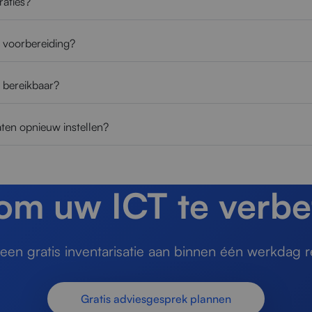
raties?
e voorbereiding?
e bereikbaar?
ten opnieuw instellen?
 om uw ICT te verbe
en gratis inventarisatie aan binnen één werkdag r
Gratis adviesgesprek plannen