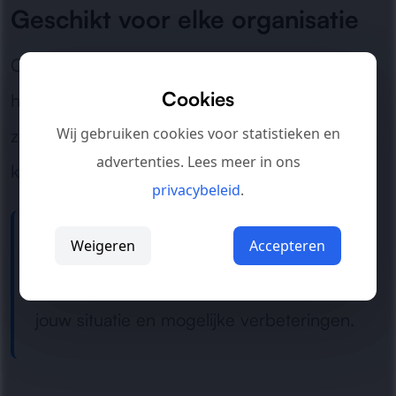
Geschikt voor elke organisatie
Of het nu gaat om groei, budgetbewaking of
Cookies
het terugdringen van onduidelijke uitgaven: wij
Wij gebruiken cookies voor statistieken en
zorgen voor een helder en betrouwbaar
advertenties. Lees meer in ons
kostenoverzicht.
privacybeleid
.
Weigeren
Accepteren
Hulp nodig bij kosteninzicht?
Neem contact op
voor een analyse van
jouw situatie en mogelijke verbeteringen.