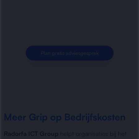
inzicht te krijgen in kosten, uitgaven en
financiële processen. Wij brengen onduidelijke
kostenstromen, foutieve.
Plan gratis adviesgesprek
Meer Grip op Bedrijfskosten
Radorfa ICT Group
helpt organisaties bij het