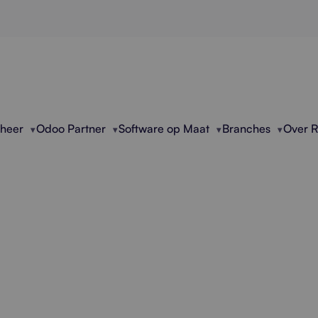
eheer
Odoo Partner
Software op Maat
Branches
Over 
essioneel Inzicht In 
ijven om grip te krijgen op leads, opvolging en v