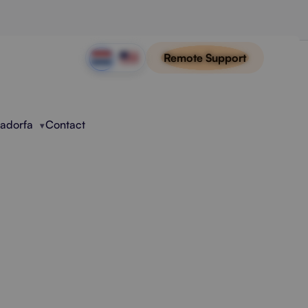
Remote Support
Radorfa
Contact
Leads
erkoopkansen. Meer overzicht,