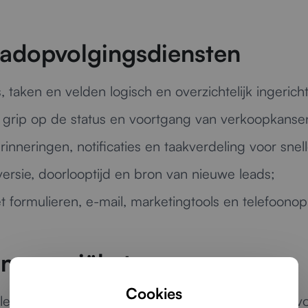
adopvolgingsdiensten
, taken en velden logisch en overzichtelijk ingericht
grip op de status en voortgang van verkoopkanse
inneringen, notificaties en taakverdeling voor snell
versie, doorlooptijd en bron van nieuwe leads;
formulieren, e-mail, marketingtools en telefoonop
ommerciële teams
Cookies
alesteam of met meerdere afdelingen: wij zorgen vo