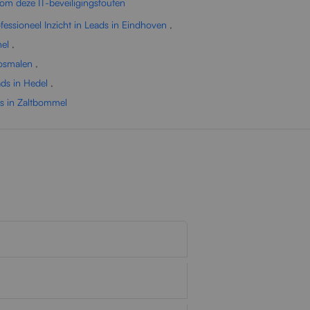
om deze IT-beveiligingsfouten
fessioneel Inzicht in Leads in Eindhoven
,
hel
,
Rosmalen
,
ads in Hedel
,
ds in Zaltbommel