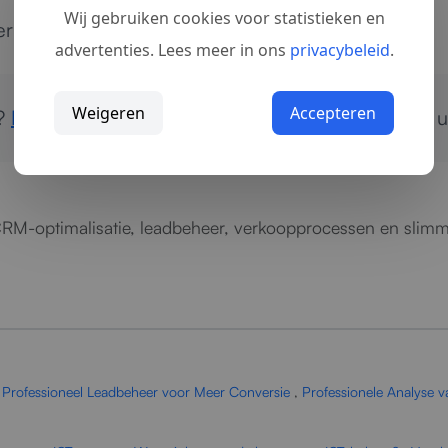
Wij gebruiken cookies voor statistieken en
r proces van eerste contact tot succesvolle deal.
advertenties. Lees meer in ons
privacybeleid
.
Weigeren
Accepteren
s?
Neem contact op
voor directe optimalisatie van
 CRM-optimalisatie, leadbeheer, verkoopprocessen en slim
,
Professioneel Leadbeheer voor Meer Conversie
,
Professionele Analyse 