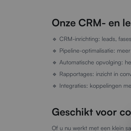
Onze CRM- en le
🔹
CRM-inrichting:
leads, fases
🔹
Pipeline-optimalisatie:
meer 
🔹
Automatische opvolging:
her
🔹
Rapportages:
inzicht in con
🔹
Integraties:
koppelingen met 
Geschikt voor c
Of u nu werkt met een klein s