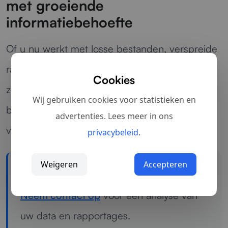
met groeiende
informatiebehoefte
Of u nu werkt met losse bestanden, verspreide
rapportages of verschillende databronnen: wij
Cookies
zorgen voor een helder overzicht dat
Wij gebruiken cookies voor statistieken en
besluitvorming versnelt en fouten helpt
advertenties. Lees meer in ons
voorkomen.
privacybeleid
.
Weigeren
Accepteren
Geen duidelijk inzicht in prestaties?
Neem contact op
voor een analyse van
uw data en rapportages.