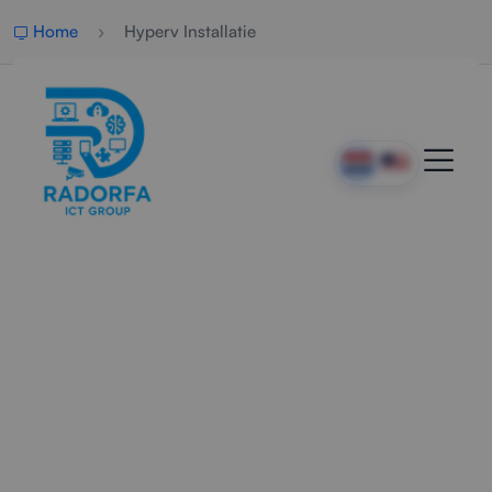
Home
Hyperv Installatie
Professionele Hyper-V
Installatie
Radorfa ICT Group installeert, configureert en