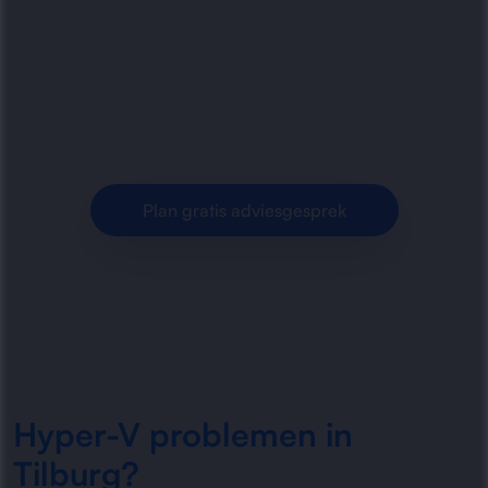
Last van trage of instabiele Hyper-V
omgevingen in Tilburg? Wij sporen oorzaken
op, herstellen fouten en brengen je virtuele
infrastructuur weer in balans.
Plan gratis adviesgesprek
Hyper-V problemen in
Tilburg?