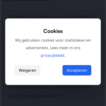
Wij kijken niet alleen naar de foutmelding,
maar naar de oorzaak in de volledige
Cookies
Hyper-V keten. Daardoor lossen we
Wij gebruiken cookies voor statistieken en
terugkerende verstoringen gericht op en
advertenties. Lees meer in ons
beperken we het risico op herhaling.
privacybeleid
.
Onze aanpak is helder: eerst stabiliteit
Weigeren
Accepteren
herstellen, daarna de omgeving
verbeteren zodat je virtualisatieplatform
weer voorspelbaar werkt.