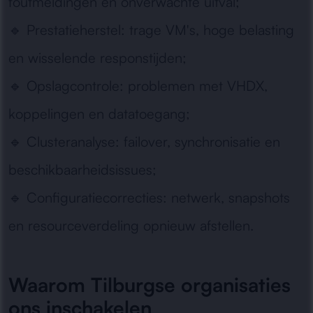
foutmeldingen en onverwachte uitval;
🔹
Prestatieherstel:
trage VM's, hoge belasting
en wisselende responstijden;
🔹
Opslagcontrole:
problemen met VHDX,
koppelingen en datatoegang;
🔹
Clusteranalyse:
failover, synchronisatie en
beschikbaarheidsissues;
🔹
Configuratiecorrecties:
netwerk, snapshots
en resourceverdeling opnieuw afstellen.
Waarom Tilburgse organisaties
ons inschakelen