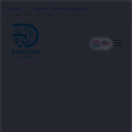
Home
Hyperv Probleemoplossing
Hyper-V vastlopers snel verholpen
Hyper-V Storingen In
Tilburg Aanpakken