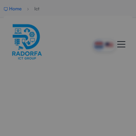
Home
Ict
ICT-Bedrijf En IT-Partner
Voor Het MKB
Radorfa is het ICT-bedrijf voor MKB-