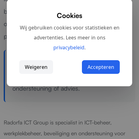
bedrijfsinfrastructuur: wij richten ICT-
Cookies
oplossingen in die schaalbaar, veilig en
Wij gebruiken cookies voor statistieken en
praktisch inzetbaar zijn.
advertenties. Lees meer in ons
privacybeleid
.
Hulp nodig bij ICT-beheer?
Weigeren
Accepteren
Neem contact op
voor directe
ondersteuning of advies.
Radorfa ICT Group is specialist in ICT-beheer,
werkplekbeheer, beveiliging en ondersteuning voor