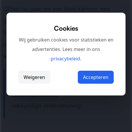
Of het nu gaat om een klein kantoor, een
groeiend team of een complete
Cookies
bedrijfsomgeving: wij zorgen voor snelle
Wij gebruiken cookies voor statistieken en
ondersteuning en een betrouwbare digitale
advertenties. Lees meer in ons
werkomgeving.
privacybeleid
.
Weigeren
Accepteren
Last van ICT problemen?
Neem contact op
voor directe analyse en
vakkundige ondersteuning.