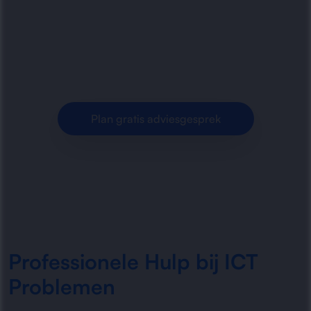
oplossen van ICT problemen. Betrouwbare
ondersteuning, stabiele systemen en directe
hulp bij storingen en.
Plan gratis adviesgesprek
Professionele Hulp bij ICT
Problemen