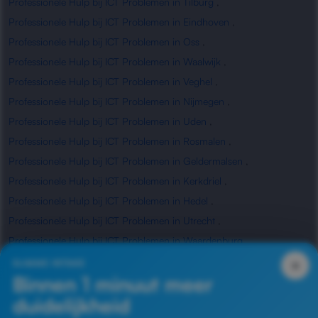
Professionele Hulp bij ICT Problemen in Tilburg
,
Professionele Hulp bij ICT Problemen in Eindhoven
,
Professionele Hulp bij ICT Problemen in Oss
,
Professionele Hulp bij ICT Problemen in Waalwijk
,
Professionele Hulp bij ICT Problemen in Veghel
,
Professionele Hulp bij ICT Problemen in Nijmegen
,
Professionele Hulp bij ICT Problemen in Uden
,
Professionele Hulp bij ICT Problemen in Rosmalen
,
Professionele Hulp bij ICT Problemen in Geldermalsen
,
Professionele Hulp bij ICT Problemen in Kerkdriel
,
Professionele Hulp bij ICT Problemen in Hedel
,
Professionele Hulp bij ICT Problemen in Utrecht
,
Professionele Hulp bij ICT Problemen in Waardenburg
,
Professionele Hulp bij ICT Problemen in Zaltbommel
×
SLIMME INTAKE
Binnen 1 minuut meer
duidelijkheid