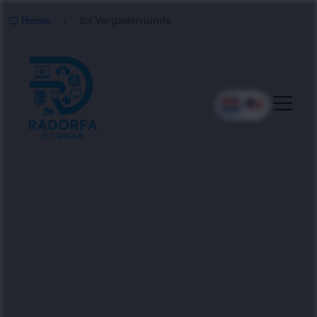
Home
Ict Vergaderruimte
Professionele ICT
Vergaderruimte
Radorfa ICT Group richt ICT vergaderruimtes in