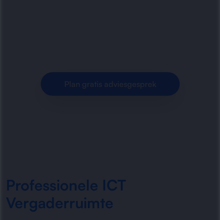
met betrouwbare techniek, veilige verbindingen
en een professionele uitstraling voor meetings
en presentaties.
Plan gratis adviesgesprek
Professionele ICT
Vergaderruimte