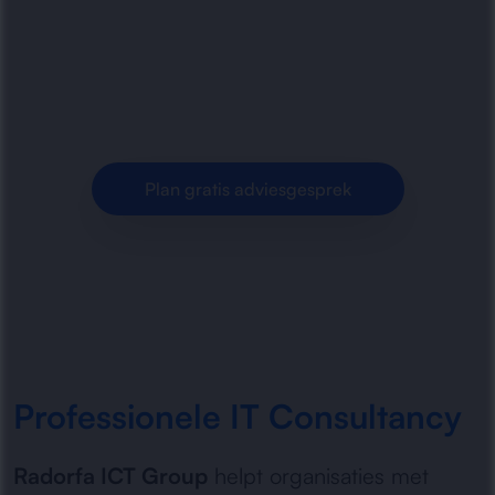
strategie, infrastructuur, cloudkeuzes en digitale
optimalisatie voor veilige en schaalbare
bedrijfsvoering.
Plan gratis adviesgesprek
Professionele IT Consultancy
Radorfa ICT Group
helpt organisaties met