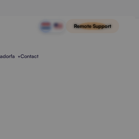
Remote Support
Radorfa
Contact
sering
e beveiliging en schaalbare