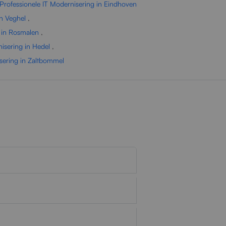
Professionele IT Modernisering in Eindhoven
in Veghel
,
g in Rosmalen
,
isering in Hedel
,
isering in Zaltbommel