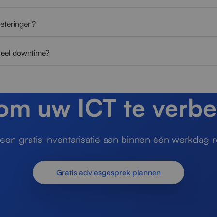
beteringen?
veel downtime?
 om uw ICT te verbe
en gratis inventarisatie aan binnen één werkdag r
Gratis adviesgesprek plannen