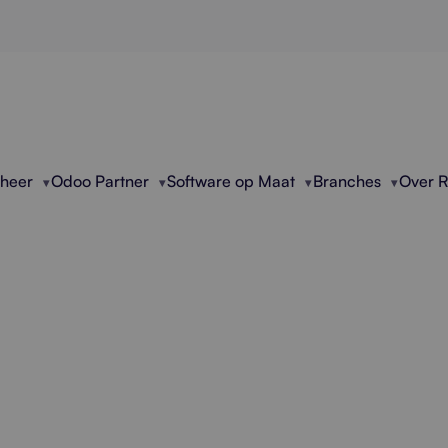
eheer
Odoo Partner
Software op Maat
Branches
Over 
ssionele IT Moderni
eert IT-omgevingen voor betere prestaties, hoger