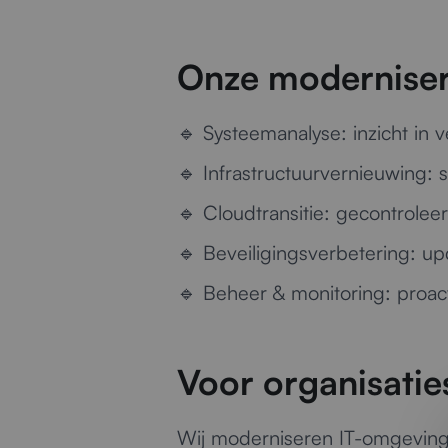
Onze moderniser
🔹
Systeemanalyse:
inzicht in
🔹
Infrastructuurvernieuwing:
s
🔹
Cloudtransitie:
gecontroleer
🔹
Beveiligingsverbetering:
upd
🔹
Beheer & monitoring:
proact
Voor organisaties
Wij moderniseren IT-omgevinge