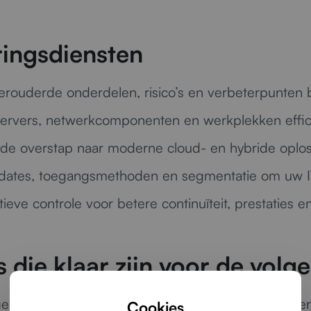
ingsdiensten
 verouderde onderdelen, risico’s en verbeterpunte
ervers, netwerkcomponenten en werkplekken effic
de overstap naar moderne cloud- en hybride oplos
ates, toegangsmethoden en segmentatie om uw IT
ieve controle voor betere continuïteit, prestaties 
 die klaar zijn voor de volg
n met minimale verstoring van de dagelijkse operat
Cookies