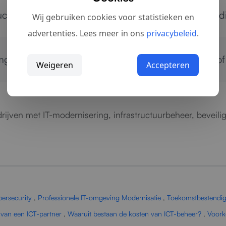
uctuur die beter aansluit op toekomstige groei en d
Wij gebruiken cookies voor statistieken en
advertenties. Lees meer in ons
privacybeleid
.
omgeving?
Neem contact op
voor advies, analyse of
Weigeren
Accepteren
ijven met IT-modernisering, infrastructuurbeheer, beveilig
ersecurity
,
Professionele IT-omgeving Modernisatie
,
Toekomstbestendig
 van een ICT-partner
,
Waaruit bestaan de kosten van ICT-beheer?
,
Voork