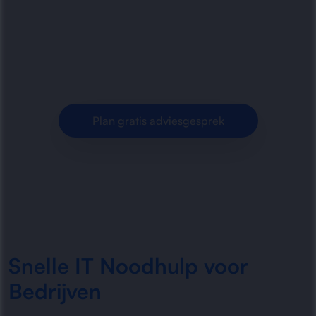
storingen, uitval en urgente technische
problemen. Snel herstel, deskundige
ondersteuning en minimale downtime.
Plan gratis adviesgesprek
Snelle IT Noodhulp voor
Bedrijven