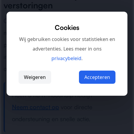
verstoringen
Of het nu gaat om een plotselinge storing, een
Cookies
mislukte update of een onverklaarbaar
Wij gebruiken cookies voor statistieken en
probleem: wij zetten alles op alles om de
advertenties. Lees meer in ons
impact te beperken en de continuïteit van uw
privacybeleid
.
organisatie te herstellen.
Weigeren
Accepteren
Heeft u nu IT-noodhulp nodig?
Neem contact op
voor directe
ondersteuning en snelle actie.