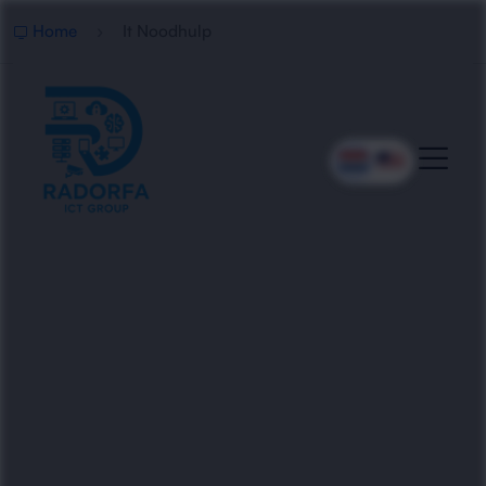
Home
It Noodhulp
Snelle IT Noodhulp Voor
Bedrijven
Radorfa ICT Group biedt directe IT noodhulp bij