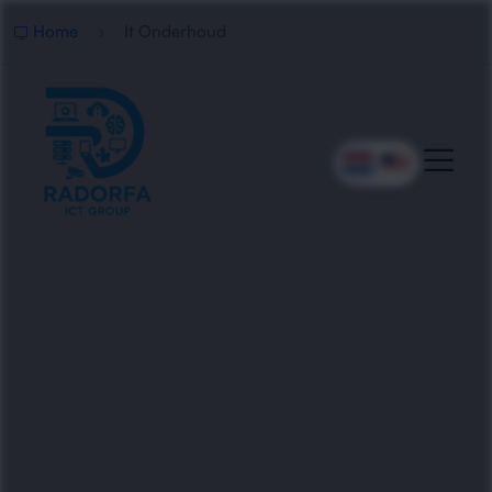
Home
It Onderhoud
Professioneel IT Onderhoud
Radorfa ICT Group verzorgt betrouwbaar IT
onderhoud voor bedrijven. Van updates en