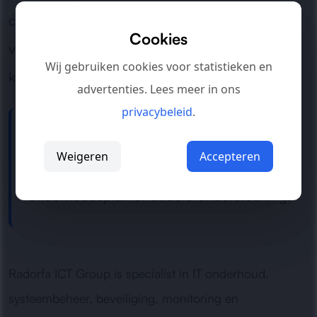
complete omgevingen: wij zorgen dat jouw IT-
Cookies
voorzieningen betrouwbaar blijven draaien en
Wij gebruiken cookies voor statistieken en
klaar zijn voor dagelijks gebruik.
advertenties. Lees meer in ons
privacybeleid
.
Hulp nodig bij IT onderhoud?
Weigeren
Accepteren
Neem contact op
voor een passend
onderhoudsplan of directe ondersteuning.
Radorfa ICT Group is specialist in IT onderhoud,
systeembeheer, beveiliging, monitoring en